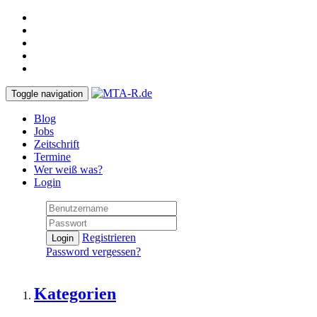
Toggle navigation
Blog
Jobs
Zeitschrift
Termine
Wer weiß was?
Login
Registrieren
Login
Password vergessen?
Kategorien