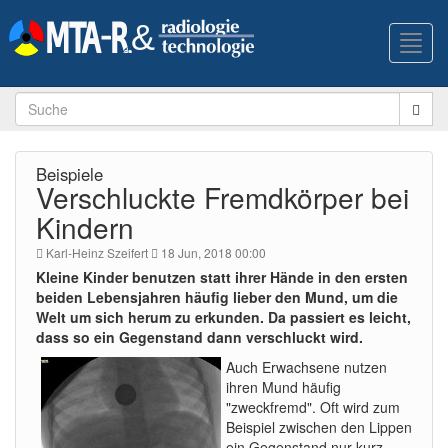
Toggl
navig
Beispiele
Verschluckte Fremdkörper bei
Kindern
Karl-Heinz Szeifert
18 Jun, 2018 00:00
Kleine Kinder benutzen statt ihrer Hände in den ersten
beiden Lebensjahren häufig lieber den Mund, um die
Welt um sich herum zu erkunden. Da passiert es leicht,
dass so ein Gegenstand dann verschluckt wird.
Auch Erwachsene nutzen
ihren Mund häufig
"zweckfremd". Oft wird zum
Beispiel zwischen den Lippen
ein Gegenstand nur kurz