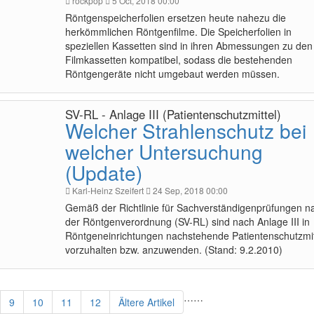
rockpop
5 Oct, 2018 00:00
Röntgenspeicherfolien ersetzen heute nahezu die
herkömmlichen Röntgenfilme. Die Speicherfolien in
speziellen Kassetten sind in ihren Abmessungen zu den
Filmkassetten kompatibel, sodass die bestehenden
Röntgengeräte nicht umgebaut werden müssen.
SV-RL - Anlage III (Patientenschutzmittel)
Welcher Strahlenschutz bei
welcher Untersuchung
(Update)
Karl-Heinz Szeifert
24 Sep, 2018 00:00
Gemäß der Richtlinie für Sachverständigenprüfungen n
der Röntgenverordnung (SV-RL) sind nach Anlage III in
Röntgeneinrichtungen nachstehende Patientenschutzmit
vorzuhalten bzw. anzuwenden. (Stand: 9.2.2010)
…
…
9
10
11
12
Ältere Artikel