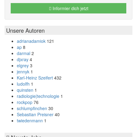
Informier dich jetzt
Unsere Autoren
adrianadamiok
121
ap
8
darmal
2
djxray
4
elgrey
3
jennyk
1
Karl-Heinz Szeifert
432
ludolfh
1
quinsten
1
radiologie|technologie
1
rockpop
76
schlumpfinchen
30
Sebastian Preisner
40
twiedenmann
1