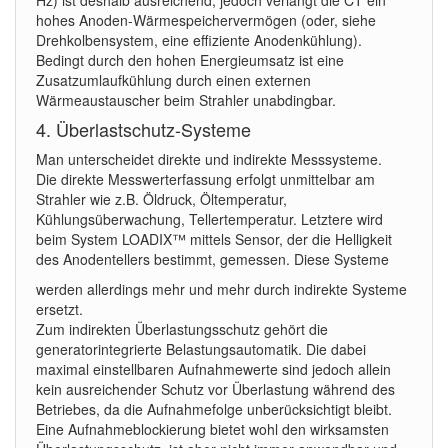
Hz) ist deshalb ausreichend, jedoch verlangt die CT ein
hohes Anoden-Wärmespeichervermögen (oder, siehe
Drehkolbensystem, eine effiziente Anodenkühlung).
Bedingt durch den hohen Energieumsatz ist eine
Zusatzumlaufkühlung durch einen externen
Wärmeaustauscher beim Strahler unabdingbar.
4. Überlastschutz-Systeme
Man unterscheidet direkte und indirekte Messsysteme.
Die direkte Messwerterfassung erfolgt unmittelbar am
Strahler wie z.B. Öldruck, Öltemperatur,
Kühlungsüberwachung, Tellertemperatur. Letztere wird
beim System LOADIX™ mittels Sensor, der die Helligkeit
des Anodentellers bestimmt, gemessen.
Diese Systeme
werden allerdings mehr und mehr durch indirekte Systeme
ersetzt.
Zum indirekten Überlastungsschutz gehört die
generatorintegrierte Belastungsautomatik. Die dabei
maximal einstellbaren Aufnahmewerte sind jedoch allein
kein ausreichender Schutz vor Überlastung während des
Betriebes, da die Aufnahmefolge unberücksichtigt bleibt.
Eine Aufnahmeblockierung bietet wohl den wirksamsten