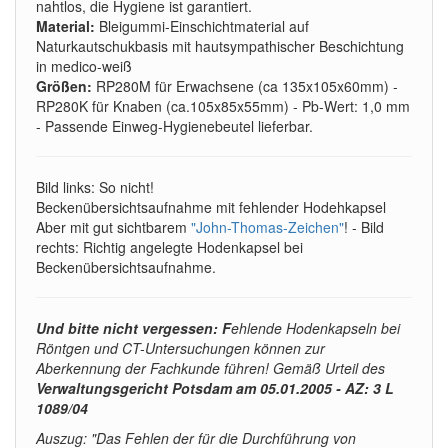
nahtlos, die Hygiene ist garantiert.
Material:
Bleigummi-Einschichtmaterial auf
Naturkautschukbasis mit hautsympathischer Beschichtung
in medico-weiß
Größen:
RP280M für Erwachsene (ca 135x105x60mm) -
RP280K für Knaben (ca.105x85x55mm) - Pb-Wert: 1,0 mm
- Passende Einweg-Hygienebeutel lieferbar.
Bild links: So nicht!
Beckenübersichtsaufnahme mit fehlender Hodehkapsel
Aber mit gut sichtbarem
"John-Thomas-Zeichen"
! - Bild
rechts: Richtig angelegte Hodenkapsel bei
Beckenübersichtsaufnahme.
Und bitte nicht vergessen: F
ehlende Hodenkapseln bei
Röntgen und CT-Untersuchungen können zur
Aberkennung der Fachkunde führen! Gemäß Urteil des
Verwaltungsgericht Potsdam am 05.01.2005 - AZ: 3 L
1089/04
Auszug: "Das Fehlen der für die Durchführung von