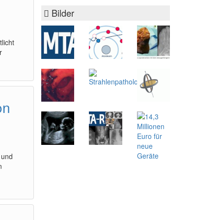
Bilder
licht
r
on
m
 und
n