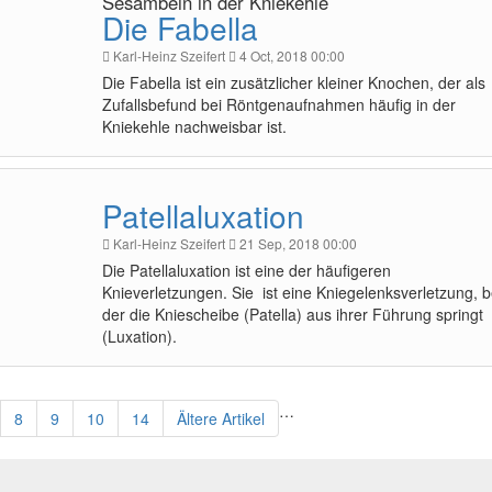
Sesambein in der Kniekehle
Die Fabella
Karl-Heinz Szeifert
4 Oct, 2018 00:00
Die Fabella ist ein zusätzlicher kleiner Knochen, der als
Zufallsbefund bei Röntgenaufnahmen häufig in der
Kniekehle nachweisbar ist.
Patellaluxation
Karl-Heinz Szeifert
21 Sep, 2018 00:00
Die Patellaluxation ist eine der häufigeren
Knieverletzungen. Sie ist eine Kniegelenksverletzung, b
der die Kniescheibe (Patella) aus ihrer Führung springt
(Luxation).
…
8
9
10
14
Ältere Artikel