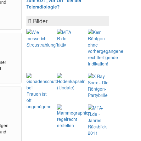
zum Arzt „vor Ort“ bei der
und
Teleradiologie?
Bilder
mer
T
tgen
 und