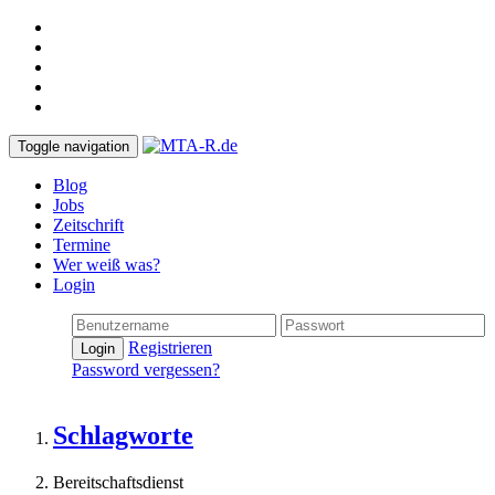
Toggle navigation
Blog
Jobs
Zeitschrift
Termine
Wer weiß was?
Login
Registrieren
Login
Password vergessen?
Schlagworte
Bereitschaftsdienst