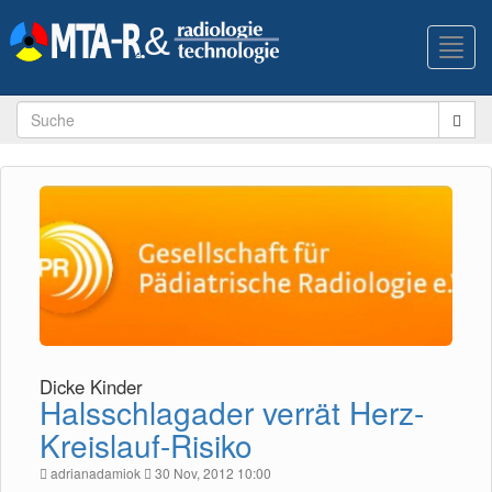
Toggl
navig
Dicke Kinder
Halsschlagader verrät Herz-
Kreislauf-Risiko
adrianadamiok
30 Nov, 2012 10:00