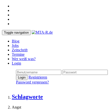
Toggle navigation
Blog
Jobs
Zeitschrift
Termine
Wer weiß was?
Login
Registrieren
Login
Password vergessen?
Schlagworte
Angst