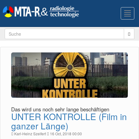
Toggl
navig
Das wird uns noch sehr lange beschäftigen
UNTER KONTROLLE (Film in
ganzer Länge)
Karl-Heinz Szeifert
16 Oct, 2018 00:00