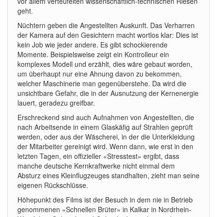
vor allem verteufelten wissenschaftlich-technischen Riesen
geht.
Nüchtern geben die Angestellten Auskunft. Das Verharren
der Kamera auf den Gesichtern macht wortlos klar: Dies ist
kein Job wie jeder andere. Es gibt schockierende
Momente. Beispielsweise zeigt ein Kontrolleur ein
komplexes Modell und erzählt, dies wäre gebaut worden,
um überhaupt nur eine Ahnung davon zu bekommen,
welcher Maschinerie man gegenüberstehe. Da wird die
unsichtbare Gefahr, die in der Ausnutzung der Kernenergie
lauert, geradezu greifbar.
Erschreckend sind auch Aufnahmen von Angestellten, die
nach Arbeitsende in einem Glaskäfig auf Strahlen geprüft
werden, oder aus der Wäscherei, in der die Unterkleidung
der Mitarbeiter gereinigt wird. Wenn dann, wie erst in den
letzten Tagen, ein offizieller «Stresstest» ergibt, dass
manche deutsche Kernkraftwerke nicht einmal dem
Absturz eines Kleinflugzeuges standhalten, zieht man seine
eigenen Rückschlüsse.
Höhepunkt des Films ist der Besuch in dem nie in Betrieb
genommenen «Schnellen Brüter» in Kalkar in Nordrhein-