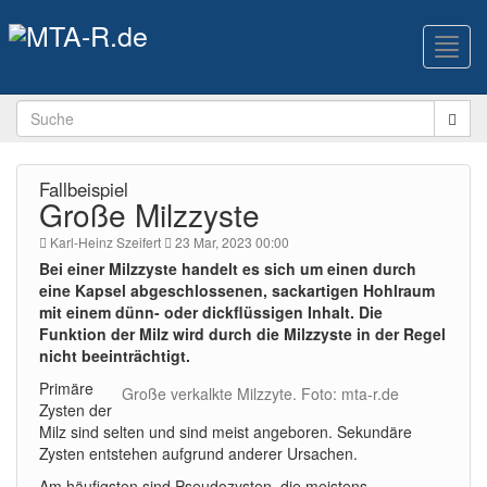
Toggl
navig
Fallbeispiel
Große Milzzyste
Karl-Heinz Szeifert
23 Mar, 2023 00:00
Bei einer Milzzyste handelt es sich um einen durch
eine Kapsel abgeschlossenen, sackartigen Hohlraum
mit einem dünn- oder dickflüssigen Inhalt. Die
Funktion der Milz wird durch die Milzzyste in der Regel
nicht beeinträchtigt.
Primäre
Große verkalkte Milzzyte. Foto: mta-r.de
Zysten der
Milz sind selten und sind meist angeboren. Sekundäre
Zysten entstehen aufgrund anderer Ursachen.
Am häufigsten sind Pseudozysten, die meistens