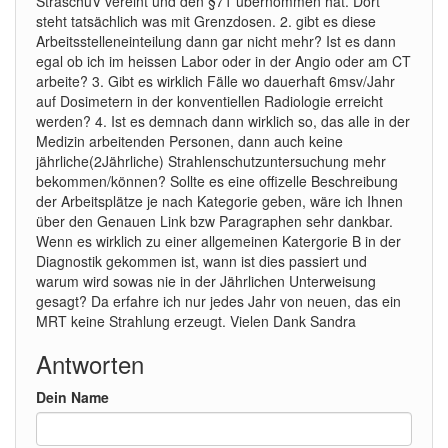
StraschuV vereint und den §71 übernommen hat. Dort
steht tatsächlich was mit Grenzdosen. 2. gibt es diese
Arbeitsstelleneinteilung dann gar nicht mehr? Ist es dann
egal ob ich im heissen Labor oder in der Angio oder am CT
arbeite? 3. Gibt es wirklich Fälle wo dauerhaft 6msv/Jahr
auf Dosimetern in der konventiellen Radiologie erreicht
werden? 4. Ist es demnach dann wirklich so, das alle in der
Medizin arbeitenden Personen, dann auch keine
jährliche(2Jährliche) Strahlenschutzuntersuchung mehr
bekommen/können? Sollte es eine offizelle Beschreibung
der Arbeitsplätze je nach Kategorie geben, wäre ich Ihnen
über den Genauen Link bzw Paragraphen sehr dankbar.
Wenn es wirklich zu einer allgemeinen Katergorie B in der
Diagnostik gekommen ist, wann ist dies passiert und
warum wird sowas nie in der Jährlichen Unterweisung
gesagt? Da erfahre ich nur jedes Jahr von neuen, das ein
MRT keine Strahlung erzeugt. Vielen Dank Sandra
Antworten
Dein Name