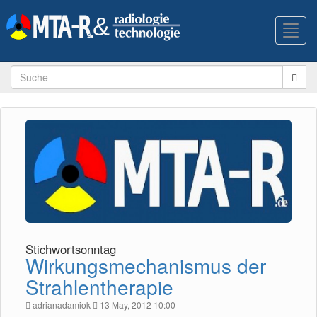
Toggl
navig
Stichwortsonntag
Wirkungsmechanismus der
Strahlentherapie
adrianadamiok
13 May, 2012 10:00