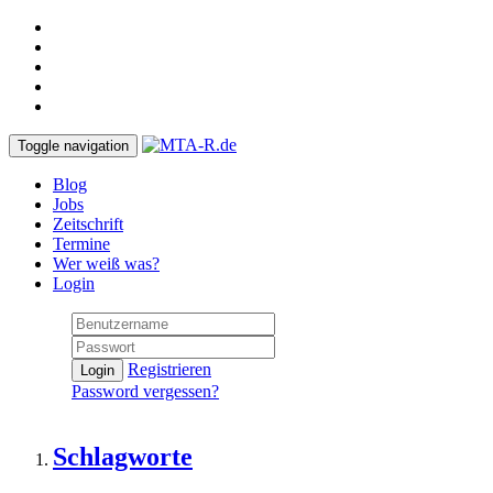
Toggle navigation
Blog
Jobs
Zeitschrift
Termine
Wer weiß was?
Login
Registrieren
Login
Password vergessen?
Schlagworte