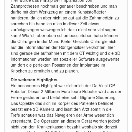
Hier wurde das Prinzip der Implantation von
Zahnprothesen nochmals genauer beschrieben und man
durfte mit dem Werkzeug an einem Kunststoffkiefer
hantieren, da ich aber nicht so gut auf die Zahnmedizin zu
sprechen bin habe ich mich in dieser Zeit etwas
zurückgezogen weswegen ich dazu nicht sehr viel sagen
kann! Wie ich aber oben schon beschrieben habe können
die Chirurgen in der Mund-Kiefer-Gesichts Chirurgie nicht
auf die Informationen der Röntgenbilder verzichten, hier
sind gerade die aufnahmen mit dem CT wichtig und die 3D
Informationen werden mit spezieller Software ausgewertet
um dort die perfekten Positionen der Implantate im
Knochen zu ermitteln und zu planen.
Die weiteren Highlights
Ein besonderes Highlight war sicherlich der Da-Vinci-OP-
Roboter. Dieser 2 Milionen Euro teure Roboter wird aus der
Ferne gesteuert und bietet eine sehr filigrane Steuerung.
Das Opjektiv das sich im Körper des Patienten befindet
besitzt eine 3D-Kamera und lasst den Arzt somit in die
Tiefe schauen was das Navigieren der Arme wesentlich
vereinfacht. Die Operation an diesem Gerät werden jedoch
nicht von den Krankenkassen bezahlt weshalb sie derzeit