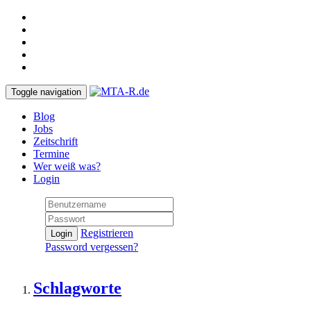
Toggle navigation
Blog
Jobs
Zeitschrift
Termine
Wer weiß was?
Login
Registrieren
Login
Password vergessen?
Schlagworte