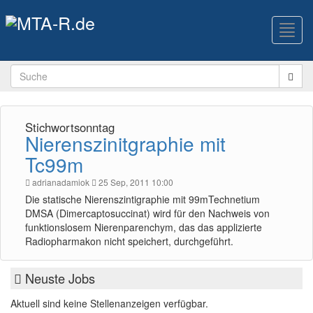
Toggl
navig
Stichwortsonntag
Nierenszinitgraphie mit
Tc99m
adrianadamiok
25 Sep, 2011 10:00
Die statische Nierenszintigraphie mit 99mTechnetium
DMSA (Dimercaptosuccinat) wird für den Nachweis von
funktionslosem Nierenparenchym, das das applizierte
Radiopharmakon nicht speichert, durchgeführt.
Neuste Jobs
Aktuell sind keine Stellenanzeigen verfügbar.