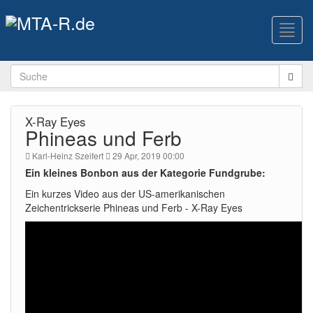
Toggl
navig
X-Ray Eyes
Phineas und Ferb
Karl-Heinz Szeifert
29 Apr, 2019 00:00
Ein kleines Bonbon aus der Kategorie Fundgrube:
Ein kurzes Video aus der US-amerikanischen
Zeichentrickserie Phineas und Ferb - X-Ray Eyes