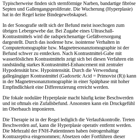
Typischerweise finden sich sternförmige Narben, bandartige fibröse
Septen und Gallengangsproliferate. Die Wucherung (Hyperplasie)
hat in der Regel keine Bindegewebskapsel.
In der Sonografie stellt sich der Befund meist isoechogen zum
übrigen Lebergewebe dar. Bei Zugabe eines Ultraschall-
Kontrastmittels wird die radspeichenartige Gefäßversorgung
dargestellt. Durch das isodense bzw. isointense Verhalten in
Computertomographie bzw. Magnetresonanztomographie ist der
Befund schwer zu entdecken. Nach Kontrastmittel-Gabe mit
wasserlöslichen Kontrastmitteln zeigt sich bei diesen Verfahren ein
randständig starkes Kontrastmittel-Enhancement mit zentraler
Hypodensität bzw. Hypointensität. Durch die Verwendung
gallegängiger Kontrastmittel (Gadoxetic Acid = Primovist (R)) kann
in der Magnetresonanztomographie in einer Spätphase mit hoher
Empfindlichkeit eine Differenzierung erreicht werden.
Die fokale noduläre Hyperplasie macht häufig keine Beschwerden
und ist oftmals ein Zufallsbefund. Ansonsten kann ein Druckgefühl
im Oberbauch imponieren.
Die Therapie ist in der Regel lediglich die Verlaufskontrolle. Treten
Beschwerden auf, kann die Hyperplasie operativ entfernt werden.
Die Mehrzahl der FNH-Patientinnen haben östrogenhaltige
Kontrazeptiva eingenommen; Absetzen oder Fortführen dieser