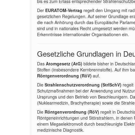
bis es zum Erlass entsprechender Strahlenschutz
Der
EURATOM-Vertrag
regelt den Umgang mit radio
gesetzlichen Regelungen. Auf seiner Grundlage era
die nach Anhörung durch das Europäische Parlament
sind und in nationales Recht umgesetzt werden müs
Erkenntnisse internationaler Organisationen ein.
Gesetzliche Grundlagen in De
Das
Atomgesetz
(AtG)
bildete bisher in Deutschl
Stoffen (insbesondere Kernbrennstoffe). Auf ihm b
Röntgenverordnung (RöV)
auf.
Die
Strahlenschutzverordnung
(StrlSchV)
regelt
Schutzmaßnahmen bei der Anwendung und Nutzung rad
Ursprungs und den Betrieb von Beschleunigern. Dar
(Nuklearmedizin, Brachytherapie) sowie die Strahle
Die
Röntgenverordnung
(RöV)
regelt in Deutsch
Röntgeneinrichtungen und Störstrahlern, in denen 
einem Megaelektronvolt durch beschleunigte Elekt
medizinische Diagnostik.