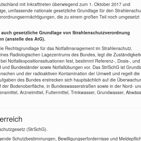
eutschland mit Inkrafttreten überwiegend zum 1. Oktober 2017 und
ige, umfassende nationale gesetzliche Grundlage für den Strahlenschu
e Verordnungsermächtigungen, die zu einem großen Teil noch umgesetzt
 auch gesetzliche Grundlage von Strahlenschutzverordnung
 (anstelle des AtG).
 die Rechtsgrundlage für das Notfallmanagement im Strahlenschutz.
 eines Radiologischen Lagezentrums des Bundes, legt die Zuständigkeit
i Notfallexpositionssituationen fest, bestimmt Referenz-, Dosis-, und
nd und Bundesländer sowie Notfallübungen vor. Das StrlSchG ist Grund
nschen und der radioaktiven Kontamination der Umwelt und regelt die
ufgaben des Bundes erstrecken sich hauptsächlich auf die Überwachu
 auf der Bodenoberfläche, in Bundeswasserstraßen sowie in der Nord- un
mittel, Arzneimittel, Futtermittel, Trinkwasser, Grundwasser, Abwäss
erreich
enschutzgesetz (StrSchG).
gende Schutzbestimmungen, Bewilligungserfordernisse und Meldepflich