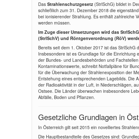
Das
Strahlenschutzgesetz
(StrlSchG) bildet in D
schließlich zum 31. Dezember 2018 die eigenständ
bei ionisierender Strahlung. Es enthält zahlreich
werden müssen.
Im Zuge dieser Umsetzungen wird das StrlSchG
(StrlSchV) und Röntgenverordnung (RöV) werden
Bereits seit dem 1. Oktober 2017 ist das StrlSchG
Insbesondere ist es Grundlage für die Einrichtung
der Bundes- und Landesbehörden und Fachstellen be
Kontaminationswerte, schreibt Notfallpläne für Bu
für die Überwachung der Strahlenexposition der Me
Entstehung eines entsprechenden Lagebilds. Die A
der Radioaktivität in der Luft, in Niederschlägen,
Ostsee. Die Länder überwachen insbesondere Lebens
Abfälle, Boden und Pflanzen.
Gesetzliche Grundlagen in Öst
In Österreich gilt seit 2015 ein novelliertes Strahl
Die Hauptbestandteile des Gesetzes sind: Grundle