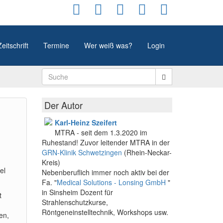
Zeitschrift
Termine
Wer weiß was?
Login
Der Autor
Karl-Heinz Szeifert
MTRA - seit dem 1.3.2020 im
Ruhestand! Zuvor leitender MTRA in der
GRN-Klinik Schwetzingen
(Rhein-Neckar-
Kreis)
el
Nebenberuflich immer noch aktiv bei der
Fa. "
Medical Solutions - Lonsing GmbH
"
in Sinsheim Dozent für
t
Strahlenschutzkurse,
Röntgeneinstelltechnik, Workshops usw.
en,