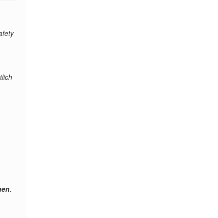
fety
lich
hen
.
.