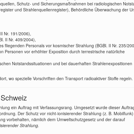
lenquellen, Schutz- und Sicherungsmaßnahmen bei radiologischen Notst
sregister und Strahlenquellenregister), Behördliche Überwachung der U
I Nr. 191/2006),
. II Nr. 409/2004),
liegenden Personals vor kosmischer Strahlung (BGBl. II Nr. 235/200
ersonen vor erhöhter Exposition durch terrestrische natürliche
ischen Notstandssituationen und bei dauerhaften Strahlenexpositionen
ort, wo spezielle Vorschriften den Transport radioaktiver Stoffe regeln.
r Schweiz
rahlung ein Auftrag mit Verfassungsrang. Umgesetzt wurde dieser Auftrag
dnung. Der Schutz vor nicht-ionisierender Strahlung (z. B. Mobilfunk) 
ang vorbehalten, nämlich dem Umweltschutzgesetz und der darauf
isierender Strahlung.