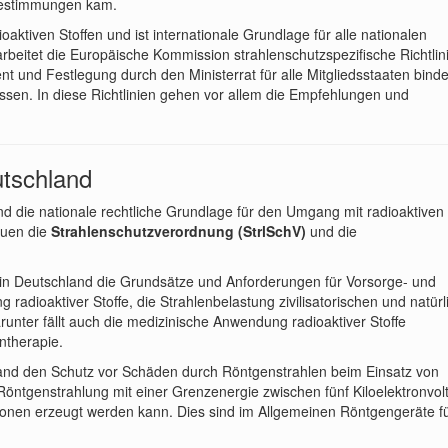
bestimmungen kam.
aktiven Stoffen und ist internationale Grundlage für alle nationalen
rbeitet die Europäische Kommission strahlenschutzspezifische Richtlin
 und Festlegung durch den Ministerrat für alle Mitgliedsstaaten bind
sen. In diese Richtlinien gehen vor allem die Empfehlungen und
utschland
and die nationale rechtliche Grundlage für den Umgang mit radioaktiven
auen die
Strahlenschutzverordnung (StrlSchV)
und die
 in Deutschland die Grundsätze und Anforderungen für Vorsorge- und
ioaktiver Stoffe, die Strahlenbelastung zivilisatorischen und natürl
unter fällt auch die medizinische Anwendung radioaktiver Stoffe
ntherapie.
land den Schutz vor Schäden durch Röntgenstrahlen beim Einsatz von
Röntgenstrahlung mit einer Grenzenergie zwischen fünf Kiloelektronvol
ronen erzeugt werden kann. Dies sind im Allgemeinen Röntgengeräte fü