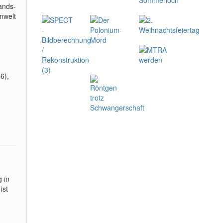
ands-
mwelt
6),
 in
ist