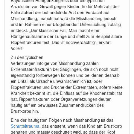
Bayerischen Röntgenkongress über die typischen
Anzeichen von Gewalt gegen Kinder. In der Mehrzahl der
Fälle äußert der behandelnde Arzt den Verdacht auf
Misshandlung, manchmal wird die Misshandlung jedoch
erst im Rahmen einer bildgebenden Untersuchung zufällig
entdeckt. „Der klassische Fall: Man macht eine
Röntgenaufnahme der Lunge und stellt zum Beispiel ältere
Rippenfrakturen fest. Das ist hochverdächtig“, erklärt
Vollert.
Zu den typischen
Verletzungen infolge von Misshandlung zählen
Extremitätenfrakturen bei Säuglingen, die sich noch nicht
eigenständig fortbewegen können und bei denen deshalb
ein Unfall als Ursache unwahrscheinlich ist, oder
Rippenfrakturen und Brüche der Extremitäten, sofern keine
Krankheit bekannt ist, die Einfluss auf die Knochenstabilität
hat. Rippenfrakturen oder Organverletzungen deuten
häufig auf ein bewusstes Zusammendrücken des
Brustkorbs hin.
Eine der häufigsten Folgen nach Misshandlung ist das
Schütteltrauma
, das entsteht, wenn das Kind am Brustkorb
gehalten und massiv geschüttelt wird, so dass der Kopf