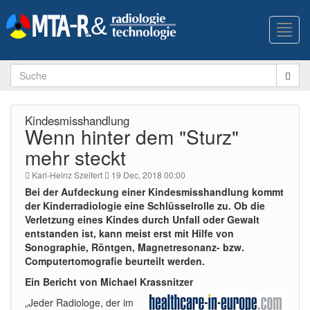
Toggl
navig
Kindesmisshandlung
Wenn hinter dem "Sturz"
mehr steckt
Karl-Heinz Szeifert
19 Dec, 2018 00:00
Bei der Aufdeckung einer Kindesmisshandlung kommt
der Kinderradiologie eine Schlüsselrolle zu. Ob die
Verletzung eines Kindes durch Unfall oder Gewalt
entstanden ist, kann meist erst mit Hilfe von
Sonographie, Röntgen, Magnetresonanz- bzw.
Computertomografie beurteilt werden.
Ein Bericht von Michael Krassnitzer
„Jeder Radiologe, der im