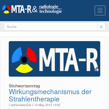
Toggl
navig
Stichwortsonntag
Wirkungsmechanismus der
Strahlentherapie
adrianadamiok
13 May, 2012 10:00