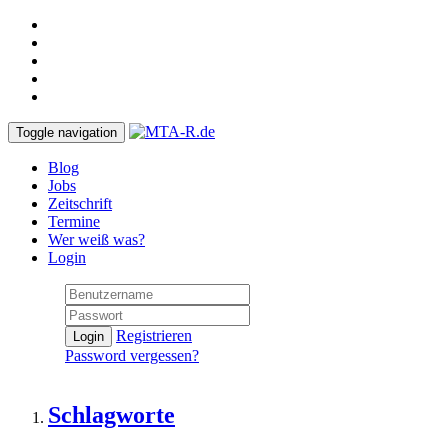
Toggle navigation
Blog
Jobs
Zeitschrift
Termine
Wer weiß was?
Login
Registrieren
Login
Password vergessen?
Schlagworte