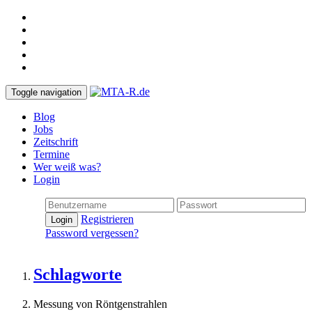
Toggle navigation
Blog
Jobs
Zeitschrift
Termine
Wer weiß was?
Login
Registrieren
Login
Password vergessen?
Schlagworte
Messung von Röntgenstrahlen