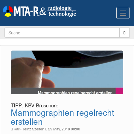
Toggl
navig
TIPP: KBV-Broschüre
Mammographien regelrecht
erstellen
Karl-Heinz Szeifert
29 May, 2018 00:00