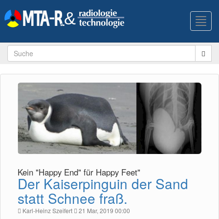
Toggl
navig
Kein "Happy End" für Happy Feet"
Der Kaiserpinguin der Sand
statt Schnee fraß.
Karl-Heinz Szeifert
21 Mar, 2019 00:00