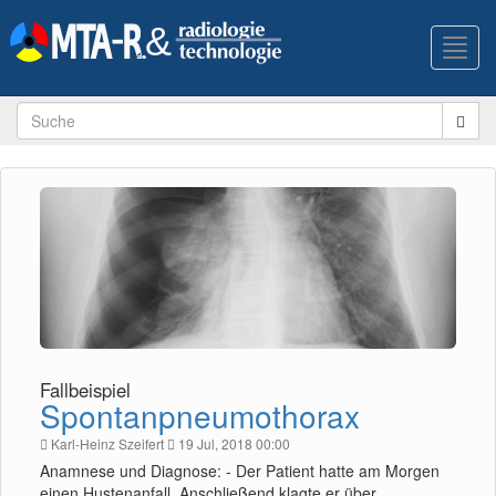
Toggl
navig
Fallbeispiel
Spontanpneumothorax
Karl-Heinz Szeifert
19 Jul, 2018 00:00
Anamnese und Diagnose: - Der Patient hatte am Morgen
einen Hustenanfall. Anschließend klagte er über