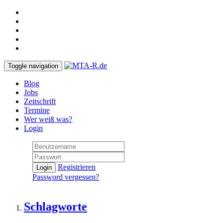
Toggle navigation
Blog
Jobs
Zeitschrift
Termine
Wer weiß was?
Login
Registrieren
Login
Password vergessen?
Schlagworte