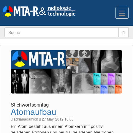
Toggl
navig
Stichwortsonntag
Atomaufbau
adrianadamiok
27 May, 2012 10:00
Ein Atom besteht aus einem Atomkern mit positiv
geladenen Protonen und neutral geladenen Neutronen,