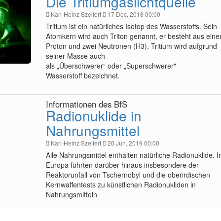
Die Tritiumgaslichtquelle
Karl-Heinz Szeifert
17 Dec, 2018 00:00
Tritium ist ein natürliches Isotop des Wasserstoffs. Sein
Atomkern wird auch Triton genannt, er besteht aus ein
Proton und zwei Neutronen (H3). Tritium wird aufgrund
seiner Masse auch
als „Überschwerer“ oder „Superschwerer"
Wasserstoff bezeichnet.
Informationen des BfS
Radionuklide in
Nahrungsmittel
Karl-Heinz Szeifert
20 Jun, 2019 00:00
Alle Nahrungsmittel enthalten natürliche Radionuklide. I
Europa führten darüber hinaus insbesondere der
Reaktorunfall von Tschernobyl und die oberirdischen
Kernwaffentests zu künstlichen Radionukliden in
Nahrungsmitteln