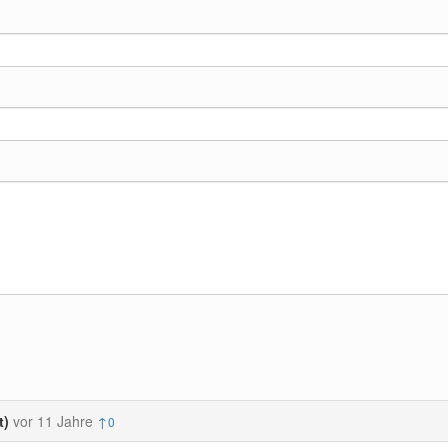
t)
vor 11 Jahre
↑
0