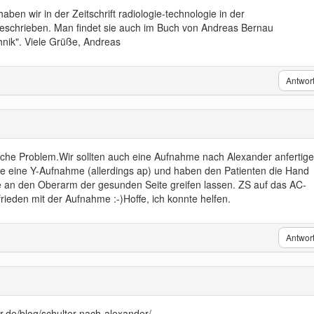
ben wir in der Zeitschrift radiologie-technologie in der
chrieben. Man findet sie auch im Buch von Andreas Bernau
hnik". Viele Grüße, Andreas
Antwor
eiche Problem.Wir sollten auch eine Aufnahme nach Alexander anfertige
wie eine Y-Aufnahme (allerdings ap) und haben den Patienten die Hand
 an den Oberarm der gesunden Seite greifen lassen. ZS auf das AC-
ieden mit der Aufnahme :-)Hoffe, ich konnte helfen.
Antwor
-r.de/blog/schulter-nach-alexander/