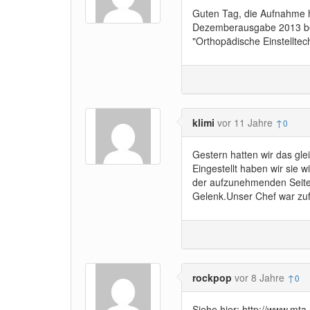
Guten Tag, die Aufnahme ha
Dezemberausgabe 2013 bes
"Orthopädische Einstelltec
klimi
vor 11 Jahre
↑
0
Gestern hatten wir das gl
Eingestellt haben wir sie 
der aufzunehmenden Seite
Gelenk.Unser Chef war zufr
rockpop
vor 8 Jahre
↑
0
Siehe hier: http://www.mta