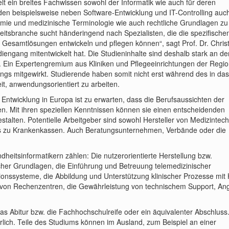
 ein breites Fachwissen sowohl der Informatik wie auch für deren
den beispielsweise neben Software-Entwicklung und IT-Controlling auc
mie und medizinische Terminologie wie auch rechtliche Grundlagen zu
eitsbranche sucht händeringend nach Spezialisten, die die spezifische
Gesamtlösungen entwickeln und pflegen können“, sagt Prof. Dr. Chris
diengang mitentwickelt hat. Die Studieninhalte sind deshalb stark an de
rt. Ein Expertengremium aus Kliniken und Pflegeeinrichtungen der Regi
gs mitgewirkt. Studierende haben somit nicht erst während des in das
it, anwendungsorientiert zu arbeiten.
ntwicklung in Europa ist zu erwarten, dass die Berufsaussichten der
n. Mit ihren speziellen Kenntnissen können sie einen entscheidenden
gestalten. Potentielle Arbeitgeber sind sowohl Hersteller von Medizintech
is zu Krankenkassen. Auch Beratungsunternehmen, Verbände oder die
itsinformatikern zählen: Die nutzerorientierte Herstellung bzw.
her Grundlagen, die Einführung und Betreuung telemedizinischer
ationssysteme, die Abbildung und Unterstützung klinischer Prozesse mit H
ieb von Rechenzentren, die Gewährleistung von technischem Support, An
as Abitur bzw. die Fachhochschulreife oder ein äquivalenter Abschluss
rlich. Teile des Studiums können im Ausland, zum Beispiel an einer