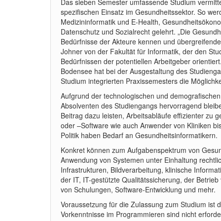
Das sieben Semester umfassende Studium vermittelt
spezifischen Einsatz im Gesundheitssektor. So wer
Medizininformatik und E-Health, Gesundheitsökono
Datenschutz und Sozialrecht gelehrt. „Die Gesundh
Bedürfnisse der Akteure kennen und übergreifende 
Johner von der Fakultät für Informatik, der den Stu
Bedürfnissen der potentiellen Arbeitgeber orientie
Bodensee hat bei der Ausgestaltung des Studiengan
Studium integrierten Praxissemesters die Möglichke
Aufgrund der technologischen und demografischen E
Absolventen des Studiengangs hervorragend bleibe
Beitrag dazu leisten, Arbeitsabläufe effizienter zu 
oder –Software wie auch Anwender von Kliniken b
Politik haben Bedarf an Gesundheitsinformatikern.
Konkret können zum Aufgabenspektrum von Gesundhe
Anwendung von Systemen unter Einhaltung rechtlic
Infrastrukturen, Bildverarbeitung, klinische Inform
der IT, IT-gestützte Qualitätssicherung, der Betr
von Schulungen, Software-Entwicklung und mehr.
Voraussetzung für die Zulassung zum Studium ist d
Vorkenntnisse im Programmieren sind nicht erforde