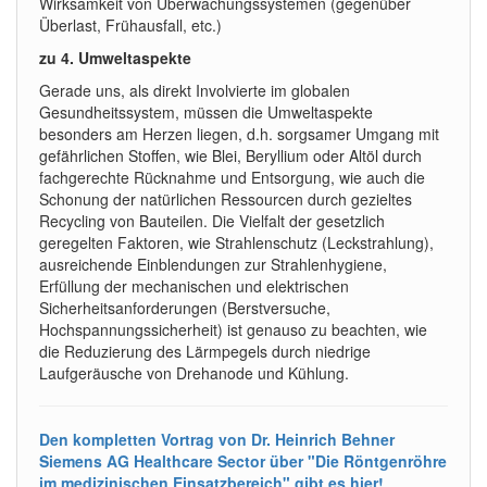
Wirksamkeit von Überwachungssystemen (gegenüber
Überlast, Frühausfall, etc.)
zu 4. Umweltaspekte
Gerade uns, als direkt Involvierte im globalen
Gesundheitssystem, müssen die Umweltaspekte
besonders am Herzen liegen, d.h. sorgsamer Umgang mit
gefährlichen Stoffen, wie Blei, Beryllium oder Altöl durch
fachgerechte Rücknahme und Entsorgung, wie auch die
Schonung der natürlichen Ressourcen durch gezieltes
Recycling von Bauteilen. Die Vielfalt der gesetzlich
geregelten Faktoren, wie Strahlenschutz (Leckstrahlung),
ausreichende Einblendungen zur Strahlenhygiene,
Erfüllung der mechanischen und elektrischen
Sicherheitsanforderungen (Berstversuche,
Hochspannungssicherheit) ist genauso zu beachten, wie
die Reduzierung des Lärmpegels durch niedrige
Laufgeräusche von Drehanode und Kühlung.
Den kompletten Vortrag von Dr. Heinrich Behner
Siemens AG Healthcare Sector über "Die Röntgenröhre
im medizinischen Einsatzbereich" gibt es hier!