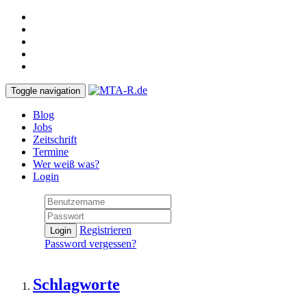
Toggle navigation
Blog
Jobs
Zeitschrift
Termine
Wer weiß was?
Login
Registrieren
Login
Password vergessen?
Schlagworte