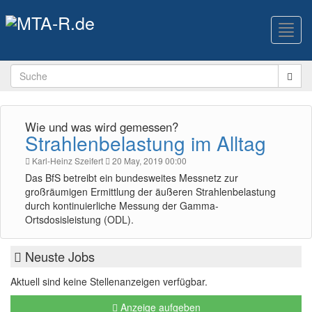
Toggl
navig
Wie und was wird gemessen?
Strahlenbelastung im Alltag
Karl-Heinz Szeifert
20 May, 2019 00:00
Das BfS betreibt ein bundesweites Messnetz zur
großräumigen Ermittlung der äußeren Strahlenbelastung
durch kontinuierliche Messung der Gamma-
Ortsdosisleistung (ODL).
Neuste Jobs
Aktuell sind keine Stellenanzeigen verfügbar.
Anzeige aufgeben