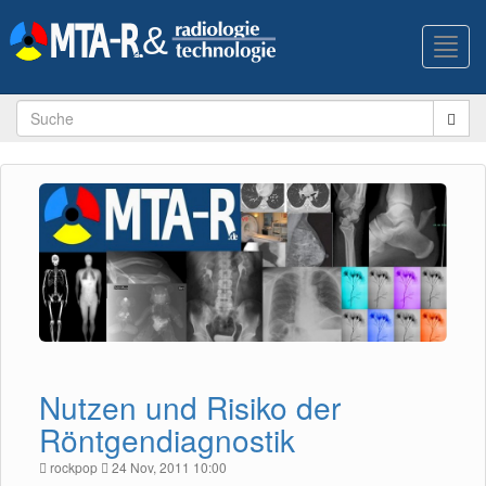
Toggl
navig
Nutzen und Risiko der
Röntgendiagnostik
rockpop
24 Nov, 2011 10:00