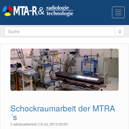
Toggl
navig
Schockraumarbeit der MTRA
´s
adrianadamiok
8 Jul, 2013 00:00