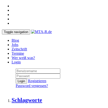
Toggle navigation
Blog
Jobs
Zeitschrift
Termine
Wer weiß was?
Login
Registrieren
Login
Password vergessen?
Schlagworte