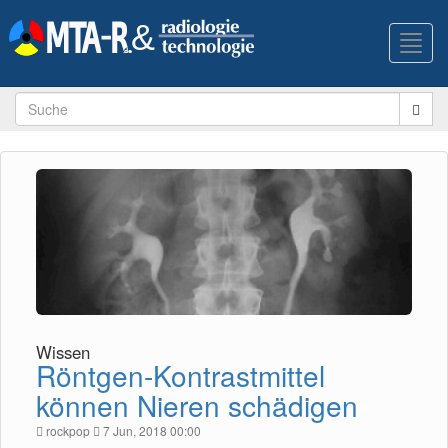
Toggl
navig
Wissen
Röntgen-Kontrastmittel
können Nieren schädigen
rockpop
7 Jun, 2018 00:00