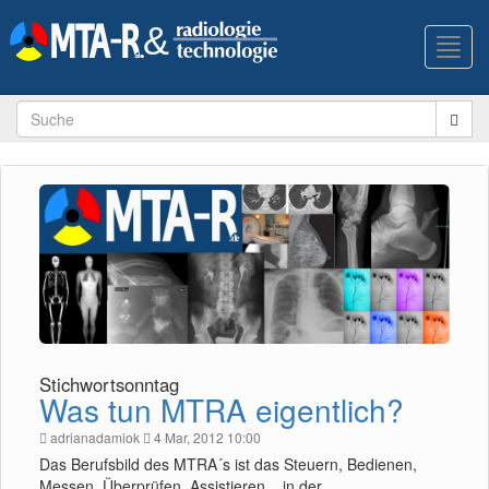
Toggl
navig
Stichwortsonntag
Was tun MTRA eigentlich?
adrianadamiok
4 Mar, 2012 10:00
Das Berufsbild des MTRA´s ist das Steuern, Bedienen,
Messen, Überprüfen, Assistieren... in der