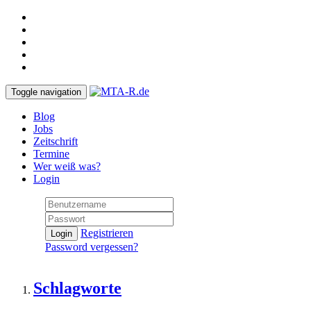
Toggle navigation
Blog
Jobs
Zeitschrift
Termine
Wer weiß was?
Login
Registrieren
Login
Password vergessen?
Schlagworte