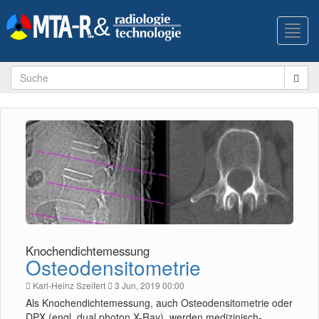
Toggl
navig
Knochendichtemessung
Osteodensitometrie
Karl-Heinz Szeifert
3 Jun, 2019 00:00
Als Knochendichtemessung, auch Osteodensitometrie oder
DPX (engl. dual photon X-Ray), werden medizinisch-