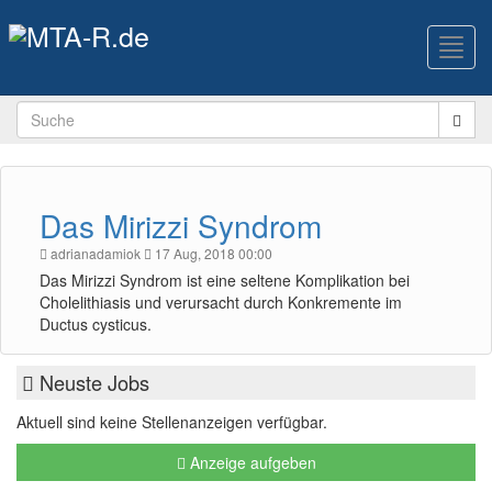
Toggl
navig
Das Mirizzi Syndrom
adrianadamiok
17 Aug, 2018 00:00
Das Mirizzi Syndrom ist eine seltene Komplikation bei
Cholelithiasis und verursacht durch Konkremente im
Ductus cysticus.
Neuste Jobs
Aktuell sind keine Stellenanzeigen verfügbar.
Anzeige aufgeben