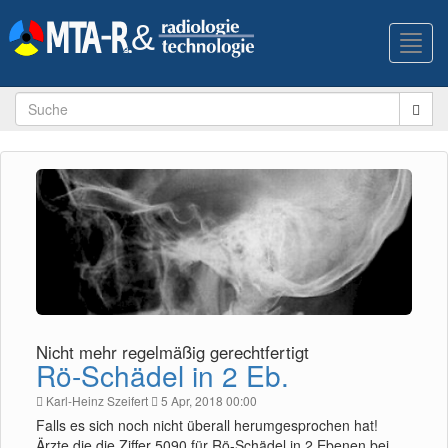
Toggl
navig
Nicht mehr regelmäßig gerechtfertigt
Rö-Schädel in 2 Eb.
Karl-Heinz Szeifert
5 Apr, 2018 00:00
Falls es sich noch nicht überall herumgesprochen hat!
Ärzte die die Ziffer 5090 für Rö-Schädel in 2 Ebenen bei