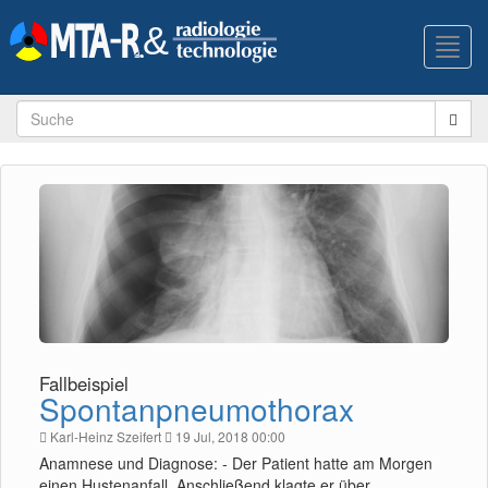
Toggl
navig
Fallbeispiel
Spontanpneumothorax
Karl-Heinz Szeifert
19 Jul, 2018 00:00
Anamnese und Diagnose: - Der Patient hatte am Morgen
einen Hustenanfall. Anschließend klagte er über