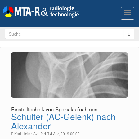
Toggl
navig
Einstelltechnik von Spezialaufnahmen
Schulter (AC-Gelenk) nach
Alexander
Karl-Heinz Szeifert
4 Apr, 2019 00:00