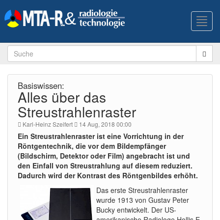
Toggl
navig
Basiswissen:
Alles über das
Streustrahlenraster
Karl-Heinz Szeifert
14 Aug, 2018 00:00
Ein Streustrahlenraster ist eine Vorrichtung in der
Röntgentechnik, die vor dem Bildempfänger
(Bildschirm, Detektor oder Film) angebracht ist und
den Einfall von Streustrahlung auf diesem reduziert.
Dadurch wird der Kontrast des Röntgenbildes erhöht.
Das erste Streustrahlenraster
wurde 1913 von Gustav Peter
Bucky entwickelt. Der US-
amerikanische Radiologe Hollis E.