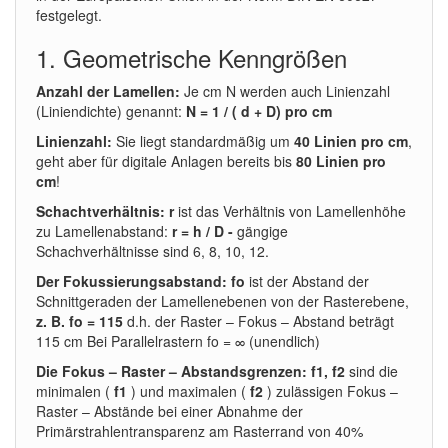
festgelegt.
1. Geometrische Kenngrößen
Anzahl der Lamellen:
Je cm N werden auch Linienzahl
(Liniendichte) genannt:
N = 1 / ( d + D) pro cm
Linienzahl:
Sie liegt standardmäßig um
40 Linien pro cm
,
geht aber für digitale Anlagen bereits bis
80 Linien pro
cm
!
Schachtverhältnis: r
ist das Verhältnis von Lamellenhöhe
zu Lamellenabstand:
r = h / D -
gängige
Schachverhältnisse sind 6, 8, 10, 12.
Der Fokussierungsabstand: fo
ist der Abstand der
Schnittgeraden der Lamellenebenen von der Rasterebene,
z. B. fo = 115
d.h. der Raster – Fokus – Abstand beträgt
115 cm Bei Parallelrastern fo = ∞ (unendlich)
Die Fokus – Raster – Abstandsgrenzen:
f1, f2
sind die
minimalen (
f1
) und maximalen (
f2
) zulässigen Fokus –
Raster – Abstände bei einer Abnahme der
Primärstrahlentransparenz am Rasterrand von 40%